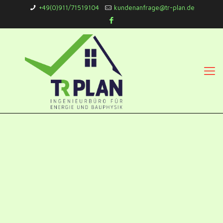
+49(0)911/71519104
kundenanfrage@tr-plan.de