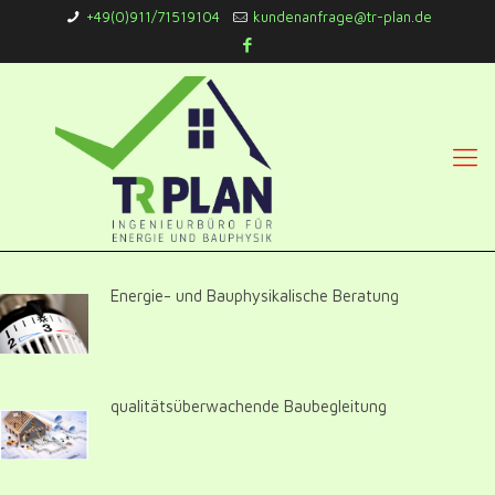
+49(0)911/71519104
kundenanfrage@tr-plan.de
Energie- und Bauphysikalische Beratung
qualitätsüberwachende Baubegleitung