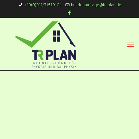
+49(0)911/71519104
kundenanfrage@tr-plan.de