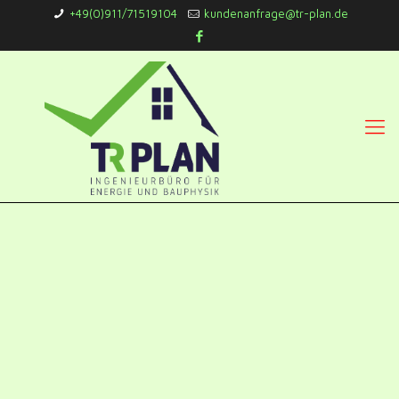
+49(0)911/71519104
kundenanfrage@tr-plan.de