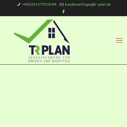
+49(0)911/71519104
kundenanfrage@tr-plan.de