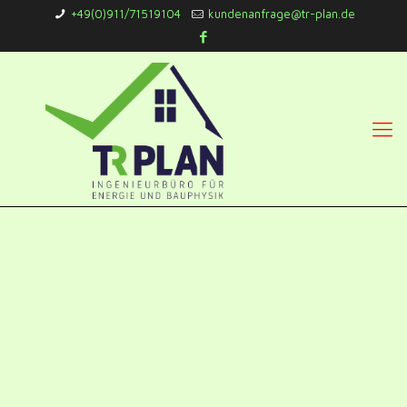
+49(0)911/71519104
kundenanfrage@tr-plan.de